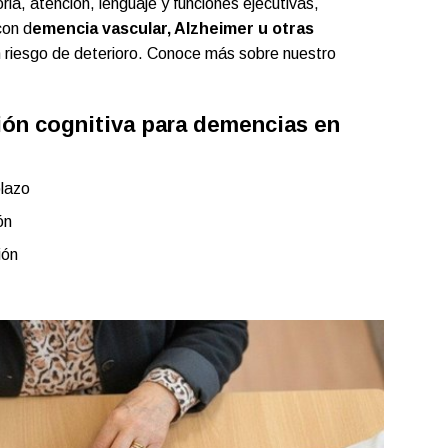
a, atención, lenguaje y funciones ejecutivas,
con d
emencia vascular, Alzheimer u otras
 riesgo de deterioro. Conoce más sobre nuestro
ión cognitiva para demencias en
plazo
ón
ión