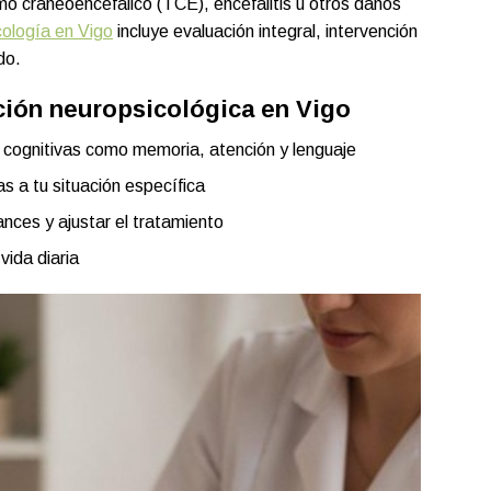
smo craneoencefálico (TCE), encefalitis u otros daños
cología en Vigo
incluye evaluación integral, intervención
do.
ación neuropsicológica en Vigo
 cognitivas como memoria, atención y lenguaje
 a tu situación específica
nces y ajustar el tratamiento
vida diaria