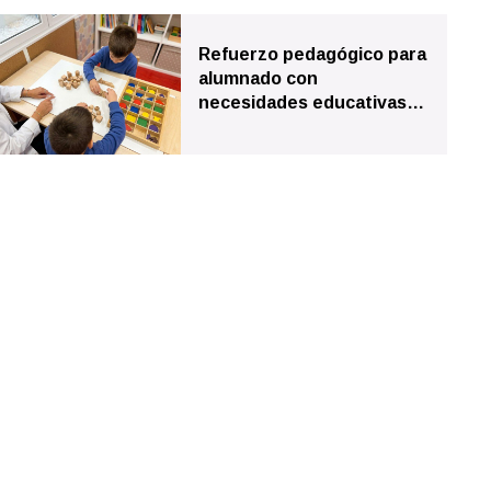
Refuerzo pedagógico para
alumnado con
necesidades educativas
especiales en Vigo
embargo, los puntos de vista y las opiniones expresadas son
mente los de la Unión Europea o la Comisión Europea. Ni la
eradas responsables de las mismas.