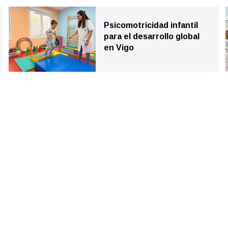
Psicomotricidad infantil
para el desarrollo global
en Vigo
Financiado por la Unión Europea - NextGenerationEU. Sin 
únicamente los del autor o autores y no reflejan necesaria
Unión Europea ni la Comisión Europea pueden ser consid