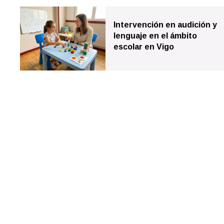
Todos los servicios
Intervención en audición y
lenguaje en el ámbito
Apoyos educativos y pedagógicos en Vigo
escolar en Vigo
Logopedia infantil en Vigo
Logopedia para adultos y 3ª edad en Vigo
Neuropsicología adultos y mayores en Vigo
Neuropsicología infantil y dificultades de aprendizaje en Vigo