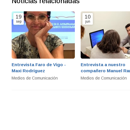
Noticias relacionadas
19
10
sep
jun
Entrevista Faro de Vigo -
Entrevista a nuestro
Maxi Rodríguez
compañero Manuel R
en la SER
Medios de Comunicación
Medios de Comunicación