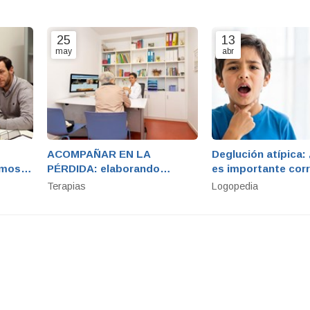
25
13
may
abr
ACOMPAÑAR EN LA
Deglución atípica:
amos
PÉRDIDA: elaborando
es importante corr
sanamente el DUELO
tiempo con logope
Terapias
Logopedia