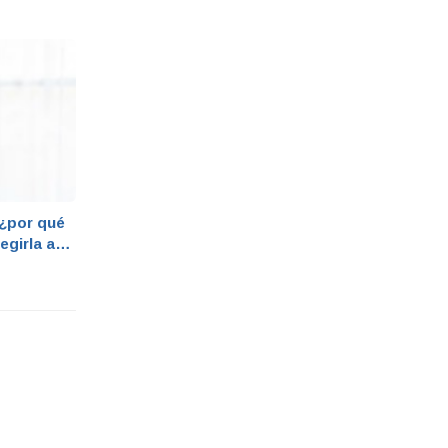
 ¿por qué
egirla a
dia?