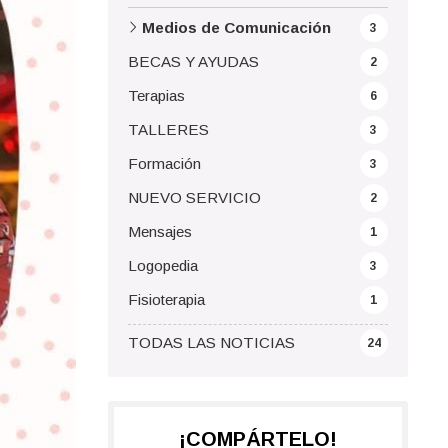
Medios de Comunicación
3
BECAS Y AYUDAS
2
Terapias
6
TALLERES
3
Formación
3
NUEVO SERVICIO
2
Mensajes
1
Logopedia
3
Fisioterapia
1
TODAS LAS NOTICIAS
24
¡COMPÁRTELO!