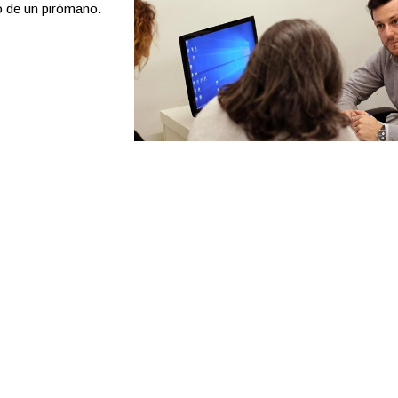
 de un pirómano.
UEN ANDA AÍ?
 psicóloga del
ticipar en el
 sencillez y
das con la
a fase de