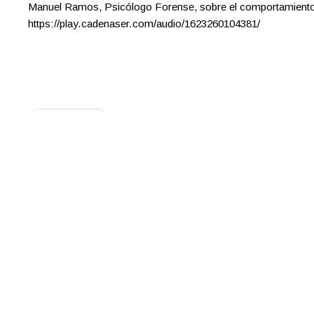
Manuel Ramos, Psicólogo Forense, sobre el comportamiento
https://play.cadenaser.com/audio/1623260104381/
LEER MÁS
Maxi Rodríguez en el programa de la TVG - Q
13/08/2020
Durante el confinamiento nuestra compañera Maxi Rodríguez,
equipo del CLD, fue invitada a lo largo de varias semanas a par
programa de la TVG "QUEN ANDA AÍ???" Abordando desde la
cercanía conocimientos sobre diferentes temáticas relaciona
psicología que estuvieron en el foco de las noticias durante l