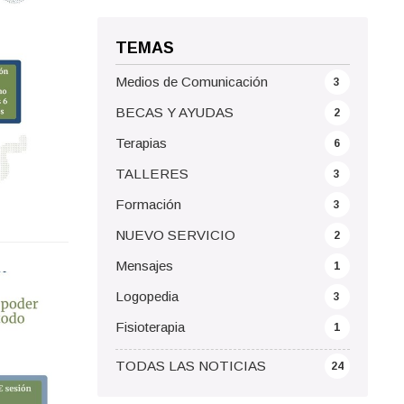
TEMAS
Medios de Comunicación
3
BECAS Y AYUDAS
2
Terapias
6
TALLERES
3
Formación
3
NUEVO SERVICIO
2
Mensajes
1
Logopedia
3
Fisioterapia
1
TODAS LAS NOTICIAS
24