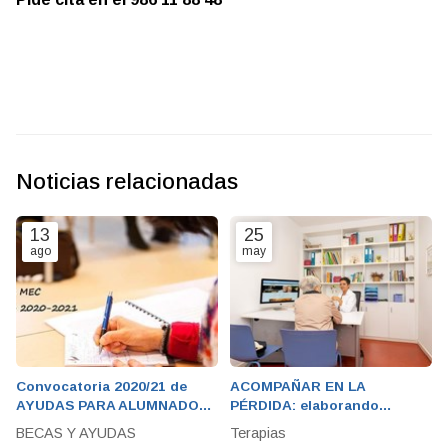
Noticias relacionadas
13
25
ago
may
Convocatoria 2020/21 de
ACOMPAÑAR EN LA
AYUDAS PARA ALUMNADO
PÉRDIDA: elaborando
CON NECESIDADES
sanamente el DUELO
BECAS Y AYUDAS
Terapias
ESPECÍFICAS DE APOYO