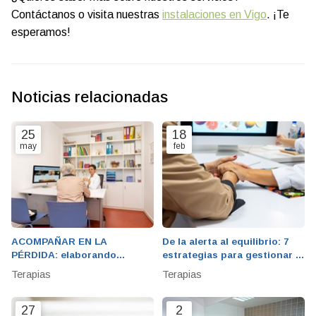
Contáctanos o visita nuestras
instalaciones en Vigo
. ¡Te
esperamos!
Noticias relacionadas
25
18
may
feb
ACOMPAÑAR EN LA
De la alerta al equilibrio: 7
PÉRDIDA: elaborando
estrategias para gestionar la
sanamente el DUELO
ansiedad en tu día a día
Terapias
Terapias
27
2