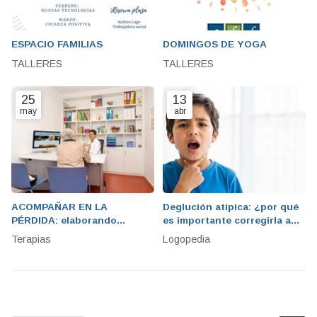
ESPACIO FAMILIAS
DOMINGOS DE YOGA
TALLERES
TALLERES
25
13
may
abr
ACOMPAÑAR EN LA
Deglución atípica: ¿por qué
PÉRDIDA: elaborando
es importante corregirla a
sanamente el DUELO
tiempo con logopedia?
Terapias
Logopedia